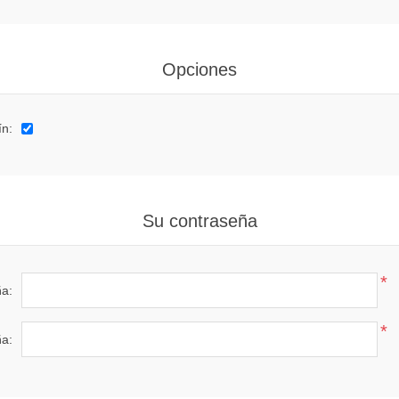
Opciones
ín:
Su contraseña
*
a:
*
ña: