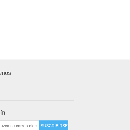
enos
tín