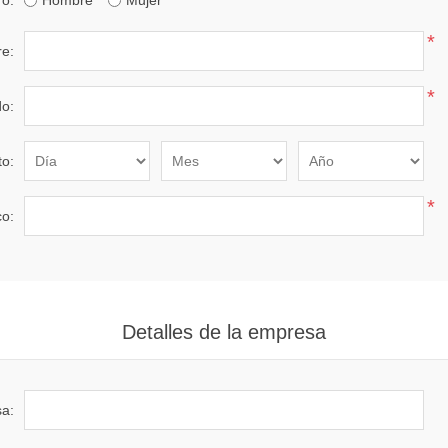
o:
Hombre
Mujer
*
e:
*
do:
to:
*
co:
Detalles de la empresa
a: