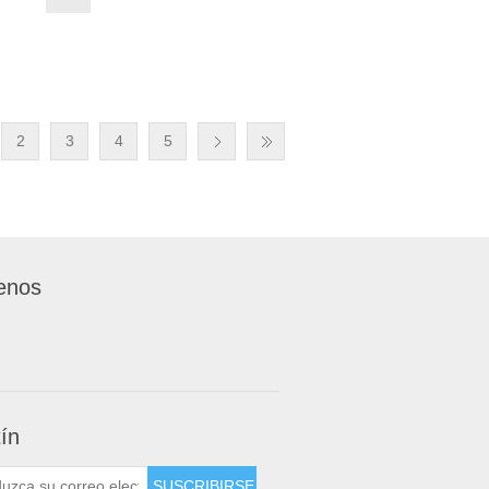
2
3
4
5
enos
tín