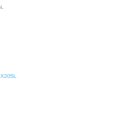
5L
 X205L