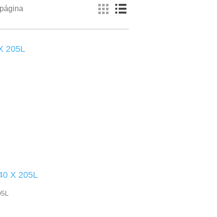
 página
X 205L
0 X 205L
05L